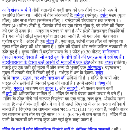
बद्रीनाथ मंदिर के बगल में तप्त कुंड गर्म पानी का झरना,
आदि शंकराचार्य ने
नौवीं शताब्दी में बद्रीनाथ को एक तीर्थ स्थल के रूप में
स्थापित किया था। मंदिर में तीन संरचनाएँ हैं:
गर्भगृह
(गर्भगृह),
दर्शन
मंडप (पूजा
हॉल), और सभा मंडप (सम्मेलन हॉल)।
गर्भगृह
की शंक्वाकार छत लगभग 15
मीटर (49 फीट) ऊँची है, जिसके शीर्ष पर एक छोटा गुंबद है, जो सोने की गिल्ट
की छत से ढका है। अग्रभाग पत्थर से बना है और इसमें मेहराबदार खिड़कियाँ
हैं। एक चौड़ी सीढ़ी मुख्य प्रवेश द्वार तक जाती है, जो एक लंबा, मेहराबदार
प्रवेश द्वार है। अंदर ही एक
मंडप
है , एक बड़ा, स्तंभों वाला हॉल जो गर्भगृह या
मुख्य मंदिर क्षेत्र की ओर जाता है। हॉल की दीवारें और स्तंभ जटिल नक्काशी से
ढंके हुए हैं। मुख्य मंदिर में बद्रीनारायण के 1 फीट (0.30 मीटर)
शालिग्राम
(काला पत्थर) देवता हैं, जो बद्री वृक्ष के नीचे सोने की छत्रछाया में रखे गए हैं।
बद्रीनारायण के देवता उन्हें अपनी दो भुजाओं में एक
शंख
और एक
चक्र
(पहिया)
पकड़े हुए एक उठी हुई मुद्रा में और अन्य दो भुजाएँ एक
योगमुद्रा
(
पद्मासन
)
मुद्रा में उनकी गोद में टिकी हुई हैं। गर्भगृह में धन के देवता-
कुबेर
,
ऋषि
नारद
,
उद्धव
,
नर और नारायण की
छवियां भी हैं । मंदिर के चारों ओर
पंद्रह और छवियां हैं जिनकी पूजा की जाती है। इनमें लक्ष्मी
(
विष्णु
की
पत्नी),
गरुड़
(
नारायण का
वाहन )
,
और
नवदुर्गा
, नौ अलग-अलग रूपों
में
दुर्गा
की अभिव्यक्ति शामिल हैं । मंदिर के सभी देवता काले पत्थर से बने हैं।
मंदिर के ठीक नीचे गर्म सल्फर स्प्रिंग्स का एक समूह, तप्त कुंड, औषधीय माना
जाता है; कई तीर्थयात्री मंदिर में जाने से पहले स्प्रिंग्स में स्नान करना अनिवार्य
मानते हैं। स्प्रिंग्स का तापमान साल भर 55 °C (131 °F) रहता है, जबकि बाहर
का तापमान आम तौर पर पूरे साल 17 °C (63 °F) से कम रहता है। मंदिर में दो
पानी के तालाबों को नारद कुंड और सूर्य कुंड कहा जाता है।
मंदिर के बारे में कोई ऐतिहासिक रिकॉर्ड नहीं है, लेकिन वैदिक शास्त्रों
( सी।