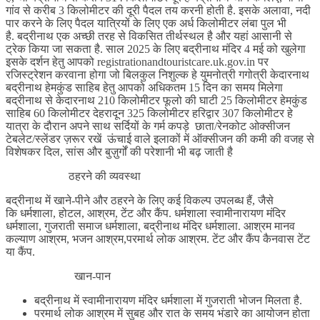
गांव से करीब 3 किलोमीटर की दूरी पैदल तय करनी होती है. इसके अलावा, नदी
पार करने के लिए पैदल यात्रियों के लिए एक अर्ध किलोमीटर लंबा पुल भी
है. बद्रीनाथ एक अच्छी तरह से विकसित तीर्थस्थल है और यहां आसानी से
ट्रेक किया जा सकता है. साल 2025 के लिए बद्रीनाथ मंदिर 4 मई को खुलेगा
इसके दर्शन हेतु आपको registrationandtouristcare.uk.gov.in पर
रजिस्ट्रेशन करवाना होगा जो बिलकुल निशुल्क हे युमनोत्री गगोत्री केदारनाथ
बद्रीनाथ हेमकुंड साहिब हेतु आपको अधिकतम 15 दिन का समय मिलेगा
बद्रीनाथ से केदारनाथ 210 किलोमीटर फूलो की घाटी 25 किलोमीटर हेमकुंड
साहिब 60 किलोमीटर देहरादून 325 किलोमीटर हरिद्वार 307 किलोमीटर हे
यात्रा के दौरान अपने साथ सर्दियों के गर्म कपड़े छाता/रेनकोट ओक्सीजन
टेबलेट/स्लेंडर ज़रूर रखें ऊंचाई वाले इलाकों में ऑक्सीजन की कमी की वजह से
विशेषकर दिल, सांस और बुज़ुर्गों की परेशानी भी बढ़ जाती है
ठहरने की व्यवस्था
बद्रीनाथ में खाने-पीने और ठहरने के लिए कई विकल्प उपलब्ध हैं, जैसे
कि धर्मशाला, होटल, आश्रम, टेंट और कैंप. धर्मशाला स्वामीनारायण मंदिर
धर्मशाला, गुजराती समाज धर्मशाला, बद्रीनाथ मंदिर धर्मशाला. आश्रम मानव
कल्याण आश्रम, भजन आश्रम,परमार्थ लोक आश्रम. टेंट और कैंप कैनवास टेंट
या कैंप.
खान-पान
बद्रीनाथ में स्वामीनारायण मंदिर धर्मशाला में गुजराती भोजन मिलता है.
परमार्थ लोक आश्रम में सुबह और रात के समय भंडारे का आयोजन होता