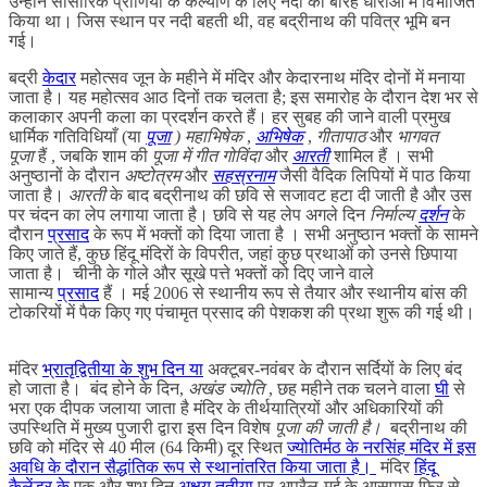
उन्होंने सांसारिक प्राणियों के कल्याण के लिए नदी को बारह धाराओं में विभाजित
किया था। जिस स्थान पर नदी बहती थी, वह बद्रीनाथ की पवित्र भूमि बन
गई।
बद्री
केदार
महोत्सव जून के महीने में मंदिर और केदारनाथ मंदिर दोनों में मनाया
जाता है। यह महोत्सव आठ दिनों तक चलता है; इस समारोह के दौरान देश भर से
कलाकार अपनी कला का प्रदर्शन करते हैं। हर सुबह की जाने वाली प्रमुख
धार्मिक गतिविधियाँ (या
पूजा
)
महाभिषेक
,
अभिषेक
,
गीतापाठ
और
भागवत
पूजा
हैं , जबकि शाम की
पूजा में
गीत गोविंदा
और
आरती
शामिल हैं । सभी
अनुष्ठानों के दौरान
अष्टोत्रम
और
सहस्रनाम
जैसी वैदिक लिपियों में पाठ किया
जाता है।
आरती
के बाद बद्रीनाथ की छवि से सजावट हटा दी जाती है और उस
पर चंदन का लेप लगाया जाता है। छवि से यह लेप अगले दिन
निर्माल्य
दर्शन
के
दौरान
प्रसाद
के रूप में भक्तों को दिया जाता है । सभी अनुष्ठान भक्तों के सामने
किए जाते हैं, कुछ हिंदू मंदिरों के विपरीत, जहां कुछ प्रथाओं को उनसे छिपाया
जाता है। चीनी के गोले और सूखे पत्ते भक्तों को दिए जाने वाले
सामान्य
प्रसाद
हैं । मई 2006 से स्थानीय रूप से तैयार और स्थानीय बांस की
टोकरियों में पैक किए गए पंचामृत प्रसाद की पेशकश की प्रथा शुरू की गई थी।
मंदिर
भ्रातृद्वितीया के शुभ दिन या
अक्टूबर-नवंबर के दौरान सर्दियों के लिए बंद
हो जाता है। बंद होने के दिन,
अखंड ज्योति
, छह महीने तक चलने वाला
घी
से
भरा एक दीपक जलाया जाता है मंदिर के तीर्थयात्रियों और अधिकारियों की
उपस्थिति में मुख्य पुजारी द्वारा इस दिन विशेष
पूजा की जाती है।
बद्रीनाथ की
छवि को मंदिर से 40 मील (64 किमी) दूर स्थित
ज्योतिर्मठ के नरसिंह मंदिर में इस
अवधि के दौरान सैद्धांतिक रूप से स्थानांतरित किया जाता है।
मंदिर
हिंदू
कैलेंडर के
एक और शुभ दिन
अक्षय तृतीया
पर अप्रैल-मई के आसपास फिर से