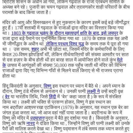
ब्रिटिश शासन के अधीन आ गया, लेकिन गढ़वाल के राजा प्रबंधन समिति के
अध्यक्ष बने रहे। पुजारी का चयन गढ़वाल और त्रावणकोर शाही परिवारों के बीच
परामर्श के बाद किया जाता है।
मंदिर की आयु और हिमस्खलन से हुए नुकसान के कारण इसमें कई बड़े जीर्णोद्धार
हुए हैं। 17वीं शताब्दी में गढ़वाल के राजाओं द्वारा मंदिर का विस्तार किया गया
था।
1803 के गढ़वाल भूकंप के दौरान महत्वपूर्ण क्षति के बाद, इसे
जयपुर
के
राजा द्वारा बड़े पैमाने पर पुनर्निर्मित किया गया था 1870 के दशक तक यह अभी
भी जीर्णोद्धार के अधीन था
लेकिन प्रथम विश्व युद्ध
के समय तक ये पूरा हो गया
था । उस समय,
शहर
अभी भी छोटा था, जिसमें मंदिर के कर्मचारियों के लिए
केवल 20-विषम झोपड़ियाँ थीं, लेकिन तीर्थयात्रियों की संख्या आमतौर पर सात
से दस हज़ार के बीच होती थी हर बारह साल में आयोजित होने वाले कुंभ
मेले
के
उत्सव में आगंतुकों की संख्या 50,000 तक पहुँच जाती थी मंदिर को विभिन्न
राजाओं द्वारा दिए गए विभिन्न गाँवों से मिलने वाले किराए से भी राजस्व प्राप्त
होता था
हिंदू किंवदंती के अनुसार,
विष्णु
इस स्थान पर ध्यान में बैठे थे। अपने ध्यान के
दौरान, विष्णु ठंडे मौसम से अनजान थे। उनकी पत्नी
लक्ष्मी ने
उन्हें बद्री वृक्ष
(
बेर
या भारतीय तिथि, जिसे
हिंदी
में ‘बेर’ कहा जाता है ) के रूप में संरक्षित
किया था। लक्ष्मी की भक्ति से प्रसन्न होकर, विष्णु ने इस स्थान का
नाम
बद्रीका आश्रम
रखा एटकिंसन (1979) के अनुसार, यह स्थान एक बेर का
जंगल हुआ करता था, जो आज वहां नहीं पाया जाता है। बद्रीनाथ के रूप में
विष्णु को मंदिर में
पद्मासन
मुद्रा में बैठे हुए दर्शाया गया है। किंवदंती के अनुसार,
विष्णु को ऋषि
नारद
ने दंडित किया था , जिन्होंने विष्णु की पत्नी लक्ष्मी को उनके
पैरों की मालिश करते देखा था। विष्णु पद्मासन में लंबे समय तक ध्यान करते हुए