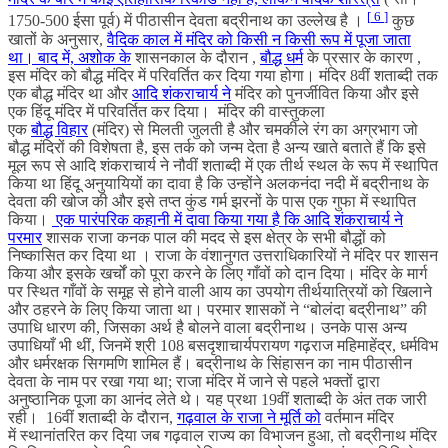
[
6
]
1750-500 ईसा पूर्व) में पीठासीन देवता बद्रीनाथ का उल्लेख है ।
कुछ
खातों के अनुसार,
वैदिक काल में मंदिर को किसी न किसी रूप में पूजा जाता
था। बाद में,
अशोक के
शासनकाल के दौरान ,
बौद्ध धर्म
के प्रसार के कारण ,
इस मंदिर को बौद्ध मंदिर में परिवर्तित कर दिया गया होगा। मंदिर 8वीं शताब्दी तक
एक बौद्ध मंदिर था और
आदि शंकराचार्य ने
मंदिर को पुनर्जीवित किया और इसे
एक हिंदू मंदिर में परिवर्तित कर दिया। मंदिर की वास्तुकला
एक
बौद्ध
विहार
(मंदिर) से मिलती जुलती है और चमकीले रंग का अग्रभाग जो
बौद्ध मंदिरों की विशेषता है, इस तर्क को जन्म देता है अन्य खाते बताते हैं कि इसे
मूल रूप से आदि शंकराचार्य ने नौवीं शताब्दी में एक तीर्थ स्थल के रूप में स्थापित
किया था हिंदू अनुयायियों का दावा है कि उन्होंने अलकनंदा नदी में बद्रीनाथ के
देवता की खोज की और इसे तप्त कुंड गर्म झरनों के पास एक गुफा में स्थापित
किया।
एक पारंपरिक कहानी में दावा किया गया है कि आदि शंकराचार्य ने
परमार
शासक राजा कनक पाल की मदद से इस क्षेत्र के सभी बौद्धों को
निष्कासित कर दिया था । राजा के वंशानुगत उत्तराधिकारियों ने मंदिर पर शासन
किया और इसके खर्चों को पूरा करने के लिए गाँवों को दान दिया। मंदिर के मार्ग
पर स्थित गाँवों के समूह से होने वाली आय का उपयोग तीर्थयात्रियों को खिलाने
और ठहरने के लिए किया जाता था। परमार शासकों ने “बोलंदा बद्रीनाथ” की
उपाधि धारण की, जिसका अर्थ है बोलने वाला बद्रीनाथ। उनके पास अन्य
उपाधियाँ भी थीं, जिनमें श्री 108 बसदृशाचार्यपरायण गढ़राज महिमाहेंद्र, धर्मविभ
और धर्मरक्षक सिगमणि शामिल हैं। बद्रीनाथ के सिंहासन का नाम पीठासीन
देवता के नाम पर रखा गया था; राजा मंदिर में जाने से पहले भक्तों द्वारा
अनुष्ठानिक पूजा का आनंद लेते थे। यह प्रथा 19वीं शताब्दी के अंत तक जारी
रही। 16वीं शताब्दी के दौरान,
गढ़वाल के राजा ने
मूर्ति को
वर्तमान मंदिर
में स्थानांतरित कर दिया जब गढ़वाल राज्य का विभाजन हुआ, तो बद्रीनाथ मंदिर