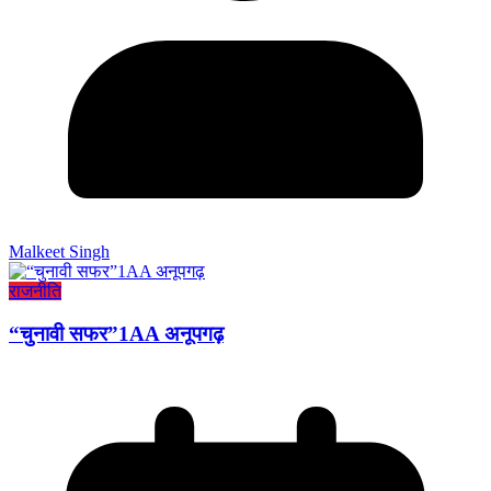
Malkeet Singh
राजनीति
“चुनावी सफर”1AA अनूपगढ़