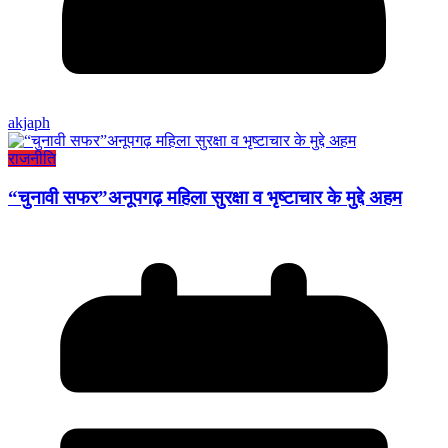
akjaph
राजनीति
“चुनावी सफर”अनूपगढ़ महिला सुरक्षा व भृष्टाचार के मुद्दे अहम